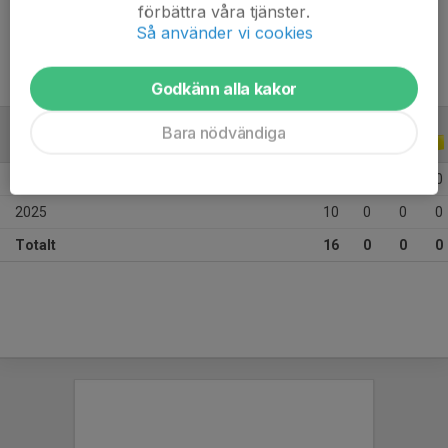
Ålder
11 år
förbättra våra tjänster.
Så använder vi cookies
Godkänn alla kakor
Bara nödvändiga
ALLA SERIER
ALLA ÅR
2026
6
0
0
0
2025
10
0
0
0
Totalt
16
0
0
0