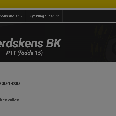
bollsskolan
Kycklingcupen
rdskens BK
P11 (födda 15)
:00-14:00
skenvallen