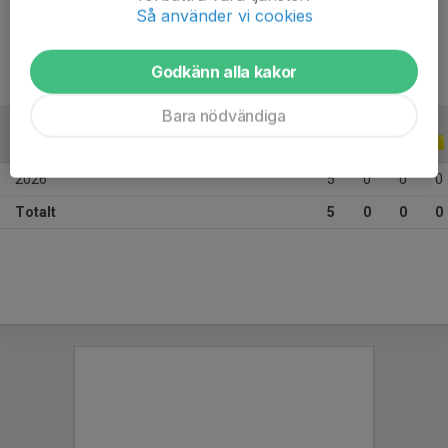
Ålder
10 år
Så använder vi cookies
Godkänn alla kakor
Bara nödvändiga
ALLA SERIER
ALLA ÅR
2026
5
0
0
0
Totalt
5
0
0
0