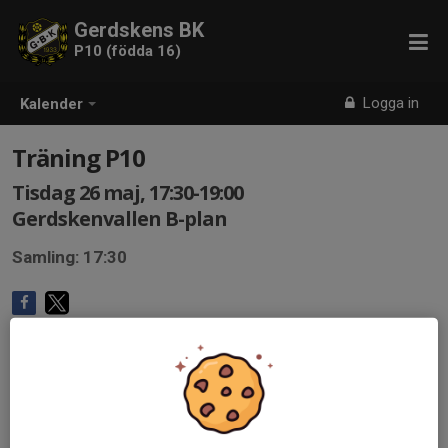
Gerdskens BK
P10 (födda 16)
Logga in
Kalender
Träning P10
Tisdag 26 maj, 17:30-19:00
Gerdskenvallen B-plan
Samling: 17:30