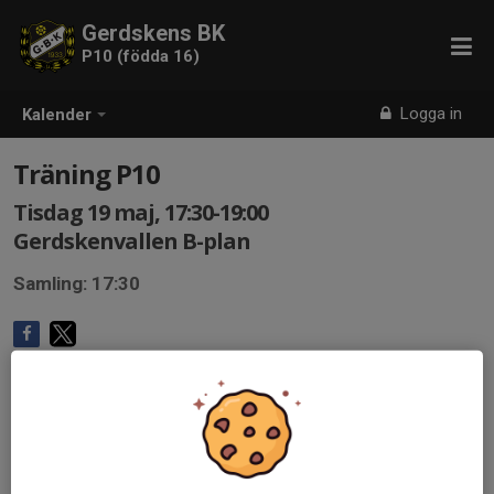
Gerdskens BK
P10 (födda 16)
Logga in
Kalender
Träning P10
Tisdag 19 maj, 17:30-19:00
Gerdskenvallen B-plan
Samling: 17:30