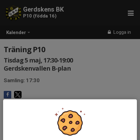
Gerdskens BK
P10 (födda 16)
Logga in
Kalender
Träning P10
Tisdag 5 maj, 17:30-19:00
Gerdskenvallen B-plan
Samling: 17:30