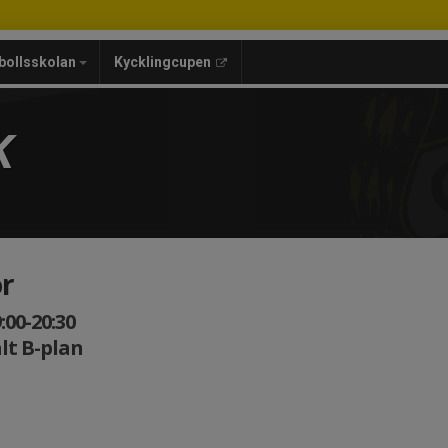
bollsskolan
Kycklingcupen
K
or
:00-20:30
lt B-plan