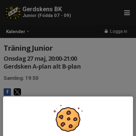
Gerdskens BK
Junior (Födda 07 - 09)
Logga in
Kalender
Träning Junior
Onsdag 27 maj, 20:00-21:00
Gerdsken A-plan alt B-plan
Samling: 19:50