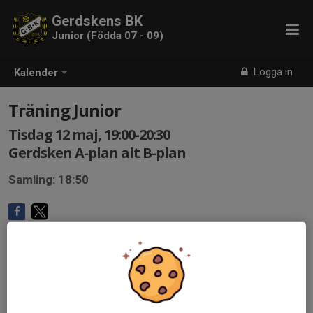
Gerdskens BK
Junior (Födda 07 - 09)
Logga in
Kalender
Träning Junior
Tisdag 12 maj, 19:00-20:30
Gerdsken A-plan alt B-plan
Samling: 18:50