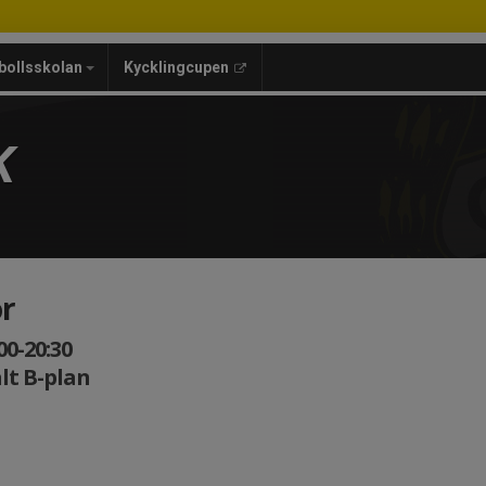
bollsskolan
Kycklingcupen
K
or
0-20:30
lt B-plan