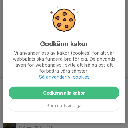
Kommentarer
Godkänn kakor
Tidigare nyheter
Vi använder oss av kakor (cookies) för att vår
webbplats ska fungera bra för dig. De används
även för webbanalys i syfte att hjälpa oss att
Lycka till, Musse!
förbättra våra tjänster.
Idag, 13:15
0
Så använder vi cookies
Lycka till, Elias Johansson & Arvid Gustafsson!
Igår, 22:25
0
Godkänn alla kakor
Spelschemat för augusti
Bara nödvändiga
Igår, 19:32
0
Bortamatch väntar i återstarten
4 aug, 20:37
0