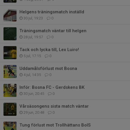
Helgens träningsmatch inställd
30 jul, 19:23
0
Träningsmatch väntar till helgen
28 jul, 19:57
0
Tack och lycka till, Lex Luiro!
5 jul, 17:15
0
Uddamålsförlust mot Bosna
4 jul, 14:35
0
Inför: Bosna FC - Gerdskens BK
30 jun, 20:45
0
Vårsäsongens sista match väntar
29 jun, 20:48
0
Tung förlust mot Trollhättans BoIS