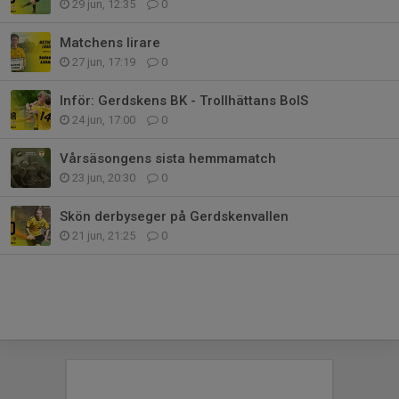
29 jun, 12:35
0
Matchens lirare
27 jun, 17:19
0
Inför: Gerdskens BK - Trollhättans BoIS
24 jun, 17:00
0
Vårsäsongens sista hemmamatch
23 jun, 20:30
0
Skön derbyseger på Gerdskenvallen
21 jun, 21:25
0