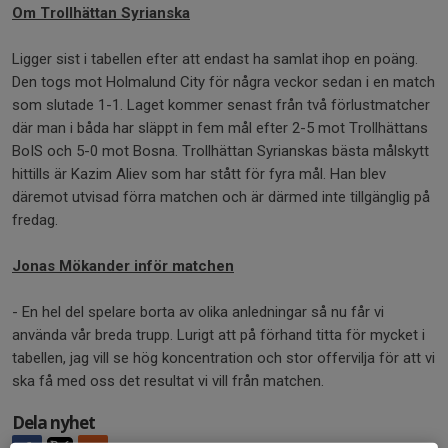
Om Trollhättan Syrianska
Ligger sist i tabellen efter att endast ha samlat ihop en poäng.
Den togs mot Holmalund City för några veckor sedan i en match
som slutade 1-1. Laget kommer senast från två förlustmatcher
där man i båda har släppt in fem mål efter 2-5 mot Trollhättans
BoIS och 5-0 mot Bosna. Trollhättan Syrianskas bästa målskytt
hittills är Kazim Aliev som har stått för fyra mål. Han blev
däremot utvisad förra matchen och är därmed inte tillgänglig på
fredag.
Jonas Mökander inför matchen
- En hel del spelare borta av olika anledningar så nu får vi
använda vår breda trupp. Lurigt att på förhand titta för mycket i
tabellen, jag vill se hög koncentration och stor offervilja för att vi
ska få med oss det resultat vi vill från matchen.
Dela nyhet