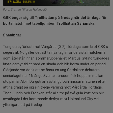
Foto: Staffan Nilsson Hallingsjö
GBK beger sig till Trollhättan på fredag när det är dags för
bortamatch mot tabelljumbon Trollhättan Syrianska.
Spaningar
Tung derbyförlust mot Vårgårda (0-2) i lördags som bröt GBK:s
segersvit. Nu gäller det att ta nya tag inför de sista matcherna
som återstår innan sommaruppehållet. Marcus Gylling tvingades
bryta derbyt tidigt med en skada och blir borta under en period.
Glädjande var dock att se ännu en ung Gerdskare debutera i
seniorlaget när 16-årige Svante Larsson fick hoppa in mellan
stolparna. Albin Durguti är avstängd och missar matchen efter
att ha dragit på sig sin tredje varning mot Vårgårda i lördags.
Thor, Lundh och Fronken står alla tre på två gula kort och blir
avstängda i det kommande derbyt mot Holmalund City vid
ytterligare ett på fredag.