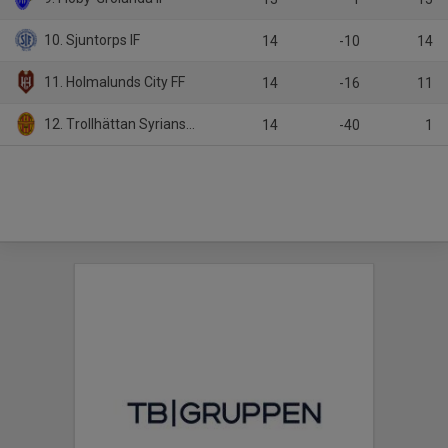
10. Sjuntorps IF
14
-10
14
11. Holmalunds City FF
14
-16
11
12. Trollhättan Syrianska FK
14
-40
1