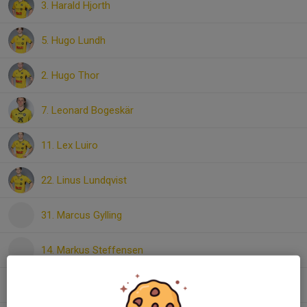
3. Harald Hjorth
5. Hugo Lundh
2. Hugo Thor
7. Leonard Bogeskär
11. Lex Luiro
22. Linus Lundqvist
31. Marcus Gylling
14. Markus Steffensen
13. Måns Berglöf