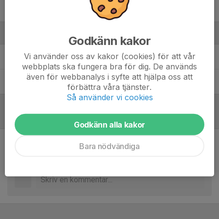
12. Valter Olander
Ledare
Godkänn kakor
Vi använder oss av kakor (cookies) för att vår
Adel Ben Khalifa
Assisterande tränare
webbplats ska fungera bra för dig. De används
även för webbanalys i syfte att hjälpa oss att
Jonas Mökander
Huvud tränare
förbättra våra tjänster.
Så använder vi cookies
Referat
Godkänn alla kakor
Bara nödvändiga
Inget referat skrivet