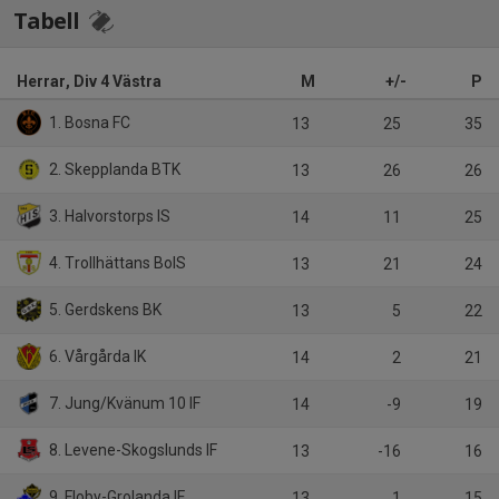
Tabell
Herrar, Div 4 Västra
M
+/-
P
1. Bosna FC
13
25
35
2. Skepplanda BTK
13
26
26
3. Halvorstorps IS
14
11
25
4. Trollhättans BoIS
13
21
24
5. Gerdskens BK
13
5
22
6. Vårgårda IK
14
2
21
7. Jung/Kvänum 10 IF
14
-9
19
8. Levene-Skogslunds IF
13
-16
16
9. Floby-Grolanda IF
13
1
15