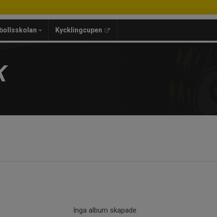
bollsskolan
Kycklingcupen
K
Inga album skapade