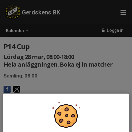
Gerdskens BK
Logga in
Kalender
P14 Cup
Lördag 28 mar, 08:00-18:00
Hela anläggningen. Boka ej in matcher
Samling: 08:00