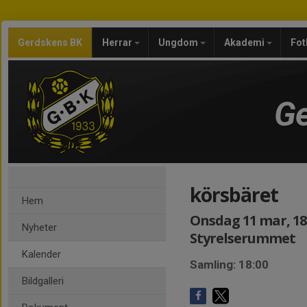
Gerdskens BK
Herrar
Ungdom
Akademi
Fot
Ge
körsbäret
Hem
Onsdag 11 mar, 18:
Nyheter
Styrelserummet
Kalender
Samling: 18:00
Bildgalleri