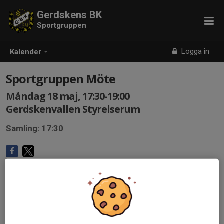
Gerdskens BK
Sportgruppen
Logga in
Kalender
Sportgruppen Möte
Måndag 18 maj, 17:30-19:00
Gerdskenvallen Styrelserum
Samling: 17:30