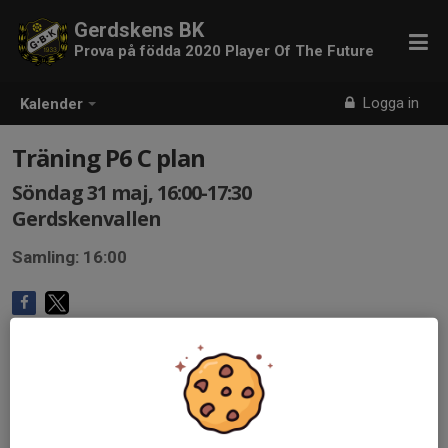
Gerdskens BK
Prova på födda 2020 Player Of The Future
Logga in
Kalender
Träning P6 C plan
Söndag 31 maj, 16:00-17:30
Gerdskenvallen
Samling: 16:00