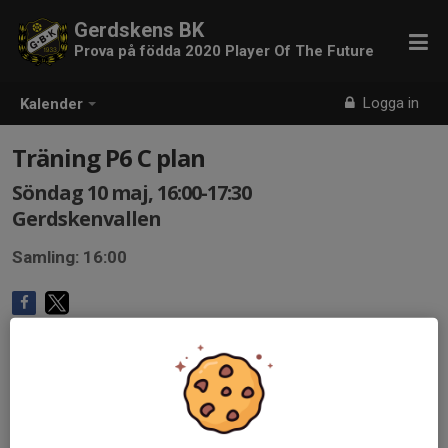
Gerdskens BK
Prova på födda 2020 Player Of The Future
Logga in
Kalender
Träning P6 C plan
Söndag 10 maj, 16:00-17:30
Gerdskenvallen
Samling: 16:00