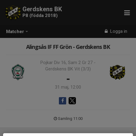
Gerdskens BK
P8 (födda 2018)
Logga in
Matcher
Alingsås IF FF Grön - Gerdskens BK
Pojkar Div 16, Sam 2 Gr 27 -
Gerdskens BK Vit (3/3)
-
31 maj, 12:00
Samling 11:00