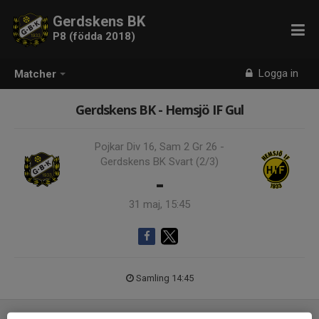
Gerdskens BK
P8 (födda 2018)
Logga in
Matcher
Gerdskens BK - Hemsjö IF Gul
Pojkar Div 16, Sam 2 Gr 26 -
Gerdskens BK Svart (2/3)
-
31 maj, 15:45
Samling 14:45