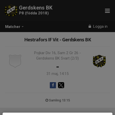
Gerdskens BK
P8 (födda 2018)
Logga in
Matcher
Hestrafors IF Vit - Gerdskens BK
Pojkar Div 16, Sam 2 Gr 26 -
Gerdskens BK Svart (2/3)
-
31 maj, 14:15
Samling 13:15