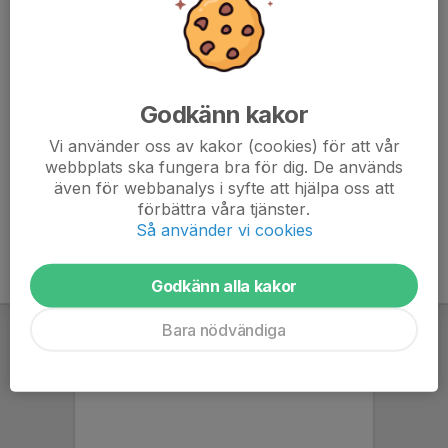
Svara på kallelsen snarast, och notera tid för samling.
Spelprogram enligt nedan.
Godkänn kakor
vastergotland.svenskfotboll.se/rs/spelprogram/pojkar-
div-16-sam-2-gr-26---gerdskens-bk-svart-23/136944/
Vi använder oss av kakor (cookies) för att vår
webbplats ska fungera bra för dig. De används
även för webbanalys i syfte att hjälpa oss att
förbättra våra tjänster.
Så använder vi cookies
Godkänn alla kakor
Bara nödvändiga