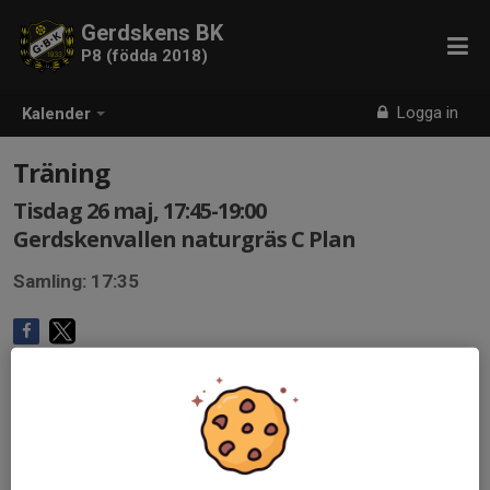
Gerdskens BK
P8 (födda 2018)
Logga in
Kalender
Träning
Tisdag 26 maj, 17:45-19:00
Gerdskenvallen naturgräs C Plan
Samling: 17:35