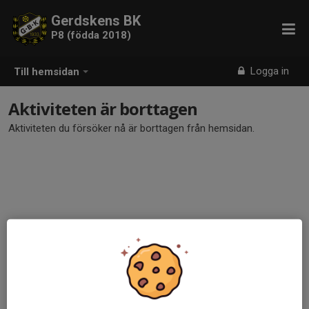
Gerdskens BK
P8 (födda 2018)
Logga in
Till hemsidan
Aktiviteten är borttagen
Aktiviteten du försöker nå är borttagen från hemsidan.