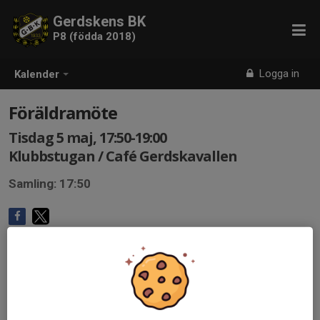
Gerdskens BK
P8 (födda 2018)
Logga in
Kalender
Föräldramöte
Tisdag 5 maj, 17:50-19:00
Klubbstugan / Café Gerdskavallen
Samling: 17:50