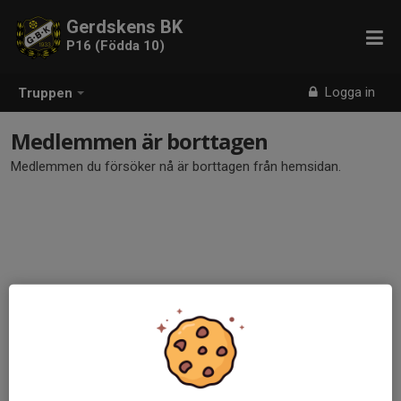
Gerdskens BK
P16 (Födda 10)
Logga in
Truppen
Medlemmen är borttagen
Medlemmen du försöker nå är borttagen från hemsidan.