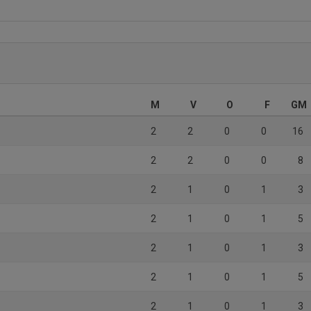
M
V
O
F
GM
2
2
0
0
16
2
2
0
0
8
2
1
0
1
3
2
1
0
1
5
2
1
0
1
3
2
1
0
1
5
2
1
0
1
3