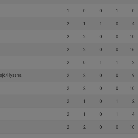
1
0
0
1
0
2
1
1
0
4
2
2
0
0
10
2
2
0
0
16
2
0
1
1
2
gsjö/Hyssna
2
2
0
0
9
2
2
0
0
10
2
1
0
1
2
2
1
0
1
4
2
2
0
0
10