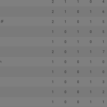
2
1
1
0
4
2
1
0
1
6
 IF
2
1
0
1
5
1
0
1
0
5
1
0
1
0
1
2
0
1
1
7
n
1
0
0
1
0
1
0
0
1
0
1
0
0
1
3
1
0
0
1
2
1
0
0
1
1