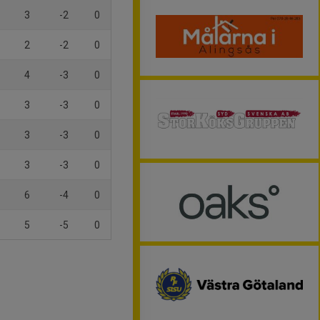
3
-2
0
2
-2
0
4
-3
0
3
-3
0
3
-3
0
3
-3
0
6
-4
0
5
-5
0