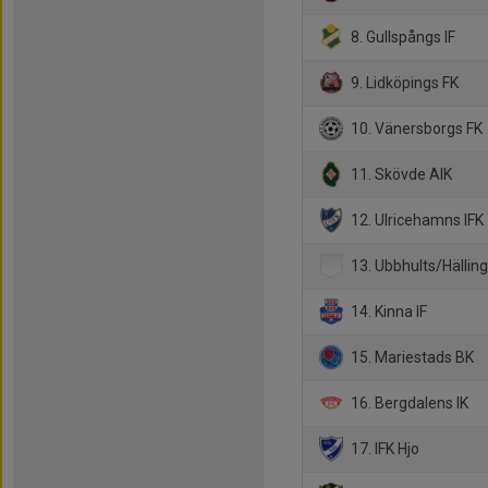
8. Gullspångs IF
9. Lidköpings FK
10. Vänersborgs FK
11. Skövde AIK
12. Ulricehamns IFK
13. Ubbhults/Hällin
14. Kinna IF
15. Mariestads BK
16. Bergdalens IK
17. IFK Hjo