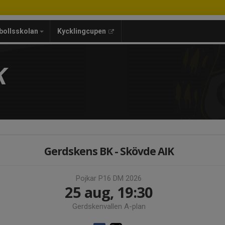
bollsskolan
Kycklingcupen
K
Gerdskens BK - Skövde AIK
Pojkar P16 DM 2026
25 aug, 19:30
Gerdskenvallen A-plan