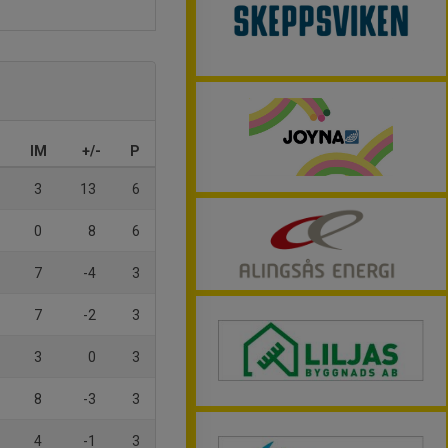
IM
+/-
P
3
13
6
0
8
6
7
-4
3
7
-2
3
3
0
3
8
-3
3
4
-1
3