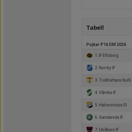
Tabell
Pojkar P16 DM 2026
1. IF Elfsborg
2. Norrby IF
3. Trollhättans BoIS
4. Våmbs IF
5. Halvorstorps IS
6. Sandareds IF
7. Ulvåkers IF