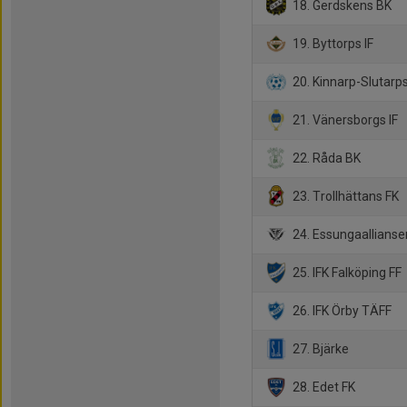
18. Gerdskens BK
19. Byttorps IF
20. Kinnarp-Slutarps
21. Vänersborgs IF
22. Råda BK
23. Trollhättans FK
24. Essungaallianse
25. IFK Falköping FF
26. IFK Örby TÄFF
27. Bjärke
28. Edet FK