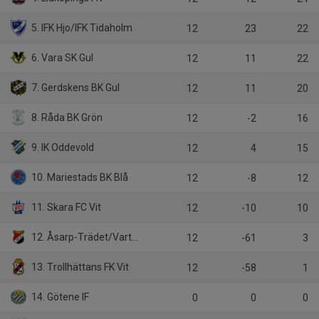
5. IFK Hjo/IFK Tidaholm
12
23
22
6. Vara SK Gul
12
11
22
7. Gerdskens BK Gul
12
11
20
8. Råda BK Grön
12
-2
16
9. IK Oddevold
12
4
15
10. Mariestads BK Blå
12
-8
12
11. Skara FC Vit
12
-10
10
12. Åsarp-Trädet/Vartofta
12
-61
3
13. Trollhättans FK Vit
12
-58
1
14. Götene IF
0
0
0