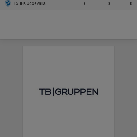
15. IFK Uddevalla
0
0
0