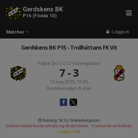
Gerdskens BK
P16 (Födda 10)
Logga in
Matcher
Gerdskens BK P15 - Trollhättans FK Vit
Pojkar Div 5 U15 Västergötland
7 - 3
15 maj 2025, 19:30,
Gerdskenvallen A-plan
Samling 18:15, Omklädningsrum
Endast kallade kunde anmäla sig till aktiviteten. 12 personer var kallade.
Logga in här