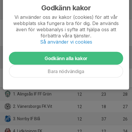
Godkänn kakor
Referat
Vi använder oss av kakor (cookies) för att vår
webbplats ska fungera bra för dig. De används
även för webbanalys i syfte att hjälpa oss att
Inget referat skrivet
förbättra våra tjänster.
Så använder vi cookies
Godkänn alla kakor
Tabell
Bara nödvändiga
Pojkar Div 5 U15
Västergötland
M
+/-
P
1. Alingsås IF FF Grön
12
23
28
2. Vänersborgs FK Vit
12
18
27
3. Norrby IF Blå
12
37
26
4. Lidköpings FK
12
12
24