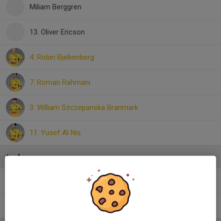
Miliam Berggren
13. Oliver Ericson
4. Robin Bjelkenberg
7. Roman Rahmani
3. William Szczepanska Branmark
11. Yusef Al Nis
Ledare
Amir Tavakol
Huvudansvarig Tränare
Martin Bjelkenberg
Ansvarig ledare, tränare