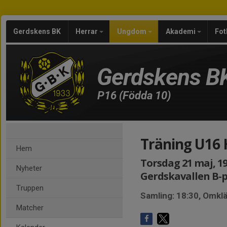
Gerdskens BK
Herrar
Ungdom
Akademi
Fot
Gerdskens B
P16 (Födda 10)
Träning U16 
Hem
Torsdag 21 maj, 19
Nyheter
Gerdskavallen B-
Truppen
Samling: 18:30, Omk
Matcher