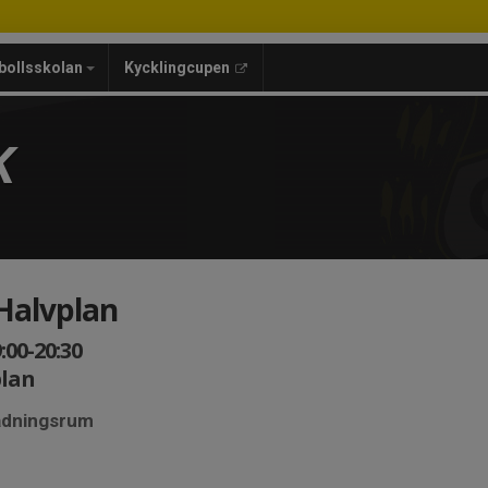
bollsskolan
Kycklingcupen
K
Halvplan
:00-20:30
plan
lädningsrum