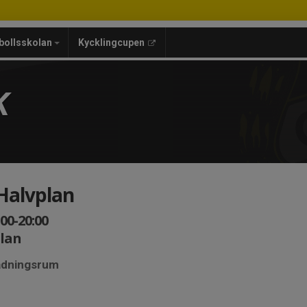
bollsskolan
Kycklingcupen
K
Halvplan
00-20:00
plan
lädningsrum