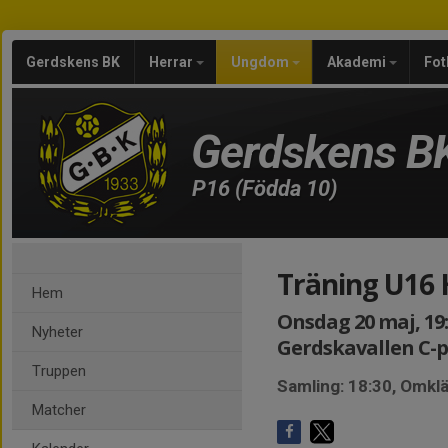
Gerdskens BK
Herrar
Ungdom
Akademi
Fot
Gerdskens B
P16 (Födda 10)
Träning U16 
Hem
Onsdag 20 maj, 19:
Nyheter
Gerdskavallen C-
Truppen
Samling: 18:30, Omk
Matcher