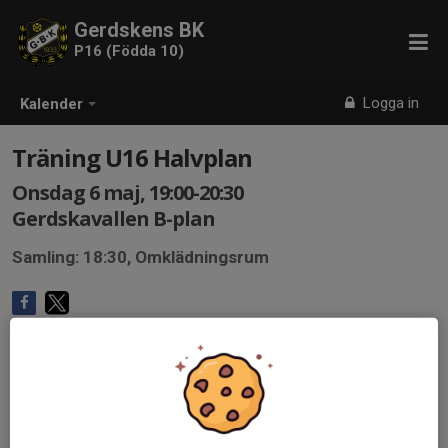
Gerdskens BK
P16 (Födda 10)
Logga in
Kalender
Träning U16 Halvplan
Onsdag 6 maj, 19:00-20:30
Gerdskavallen B-plan
Samling: 18:30, Omklädningsrum