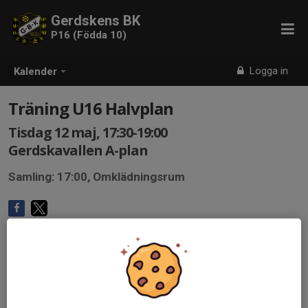
Gerdskens BK
P16 (Födda 10)
Logga in
Kalender
Träning U16 Halvplan
Tisdag 12 maj, 17:30-19:00
Gerdskavallen A-plan
Samling: 17:00, Omklädningsrum