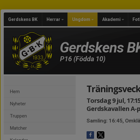
Gerdskens BK
Herrar
Ungdom
Akademi
Fot
Gerdskens B
P16 (Födda 10)
Träningsveck
Hem
Torsdag 9 jul, 17:1
Nyheter
Gerdskavallen A-p
Truppen
Samling: 16:45, Omk
Matcher