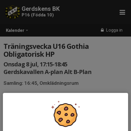
Gerdskens BK
P16 (Födda 10)
Logga in
Kalender
Träningsvecka U16 Gothia
Obligatorisk HP
Onsdag 8 jul, 17:15-18:45
Gerdskavallen A-plan Alt B-Plan
Samling: 16:45, Omklädningsrum