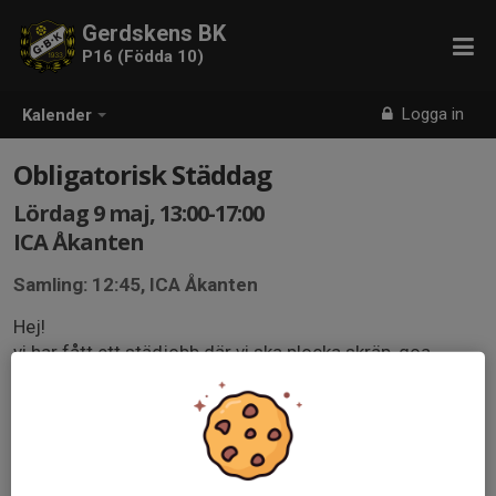
Gerdskens BK
P16 (Födda 10)
Logga in
Kalender
Obligatorisk Städdag
Lördag 9 maj, 13:00-17:00
ICA Åkanten
Samling: 12:45, ICA Åkanten
Hej!
vi har fått ett städjobb där vi ska plocka skräp, goa
pengar in i den individuella kassan.
passet är obligatoriskt, alla förväntas vara på plats. info
gått ut i god tid planera in detta i kalendern.