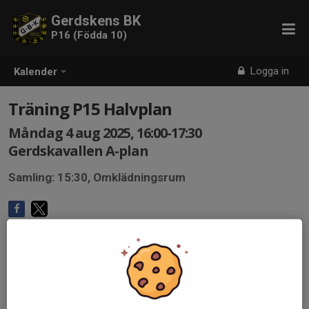
Gerdskens BK
P16 (Födda 10)
Logga in
Kalender
Träning P15 Halvplan
Måndag 4 aug 2025, 16:00-17:30
Gerdskavallen A-plan
Samling: 15:30, Omklädningsrum