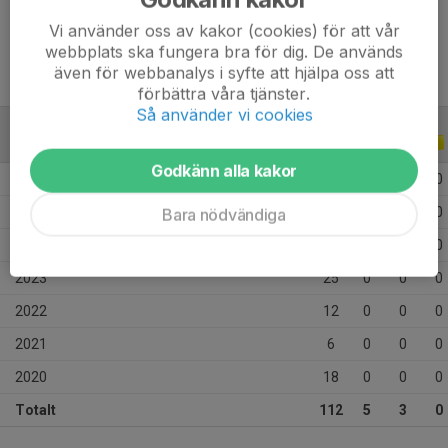
Ålder
15 år
Vi använder oss av kakor (cookies) för att vår
webbplats ska fungera bra för dig. De används
även för webbanalys i syfte att hjälpa oss att
förbättra våra tjänster.
Så använder vi cookies
ALLA SERIER
ALLA ÅR
Godkänn alla kakor
2026
1
0
0
0
2025
19
2
3
0
Bara nödvändiga
2024
31
3
0
0
2023
25
0
0
0
2022
12
0
0
0
2021
6
0
0
0
2020
18
0
0
0
Totalt
112
5
3
0