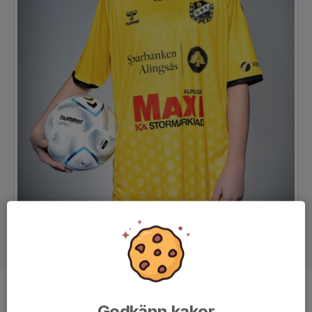
Position
Back
Godkänn kakor