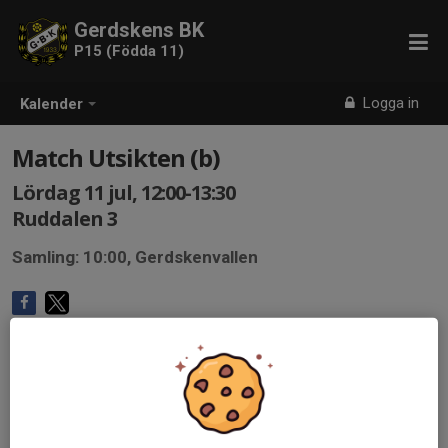
Gerdskens BK
P15 (Födda 11)
Logga in
Kalender
Match Utsikten (b)
Lördag 11 jul, 12:00-13:30
Ruddalen 3
Samling: 10:00, Gerdskenvallen