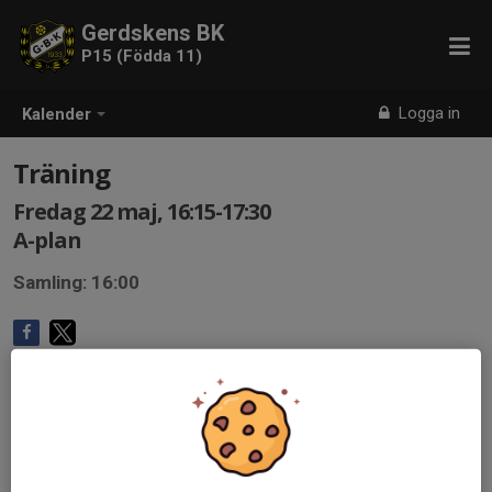
Gerdskens BK
P15 (Födda 11)
Logga in
Kalender
Träning
Fredag 22 maj, 16:15-17:30
A-plan
Samling: 16:00