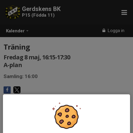
Gerdskens BK
P15 (Födda 11)
Logga in
Kalender
Träning
Fredag 8 maj, 16:15-17:30
A-plan
Samling: 16:00