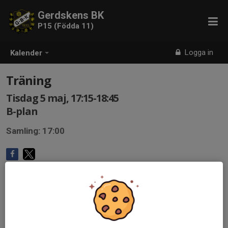
Gerdskens BK
P15 (Födda 11)
Logga in
Kalender
Träning
Tisdag 5 maj, 17:15-18:45
B-plan
Samling: 17:00