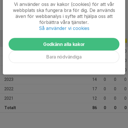
Ålder
14 år
Vi använder oss av kakor (cookies) för att vår
webbplats ska fungera bra för dig. De används
även för webbanalys i syfte att hjälpa oss att
förbättra våra tjänster.
Så använder vi cookies
ALLA SERIER
ALLA ÅR
Godkänn alla kakor
2026
7
0
0
0
Bara nödvändiga
2025
18
0
0
0
2024
18
0
0
0
2023
14
0
0
0
2022
17
0
0
0
2021
12
0
0
0
Totalt
86
0
0
0