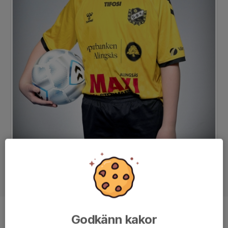
Godkänn kakor
Position
-