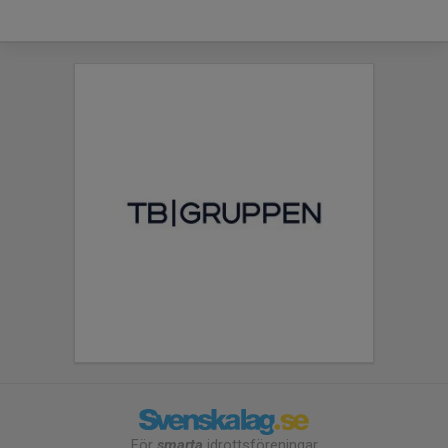
För
smarta
idrottsföreningar