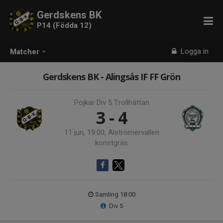
Gerdskens BK
P14 (Födda 12)
Logga in
Matcher
Gerdskens BK - Alingsås IF FF Grön
Pojkar Div 5 Trollhättan
3 - 4
11 jun, 19:00, Alströmervallen
konstgräs
Samling 18:00
Div 5