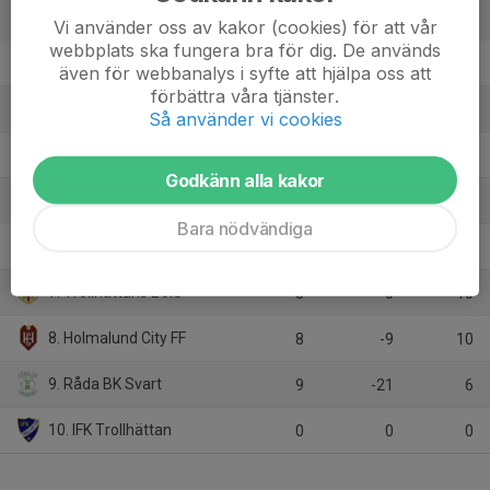
1. Vänersborgs FK
9
9
21
Vi använder oss av kakor (cookies) för att vår
webbplats ska fungera bra för dig. De används
2. Alingsås IF FF Grön
9
5
15
även för webbanalys i syfte att hjälpa oss att
förbättra våra tjänster.
3. Gerdskens BK Vit
8
11
14
Så använder vi cookies
4. Wargöns IK
7
3
10
Godkänn alla kakor
5. Trollhättans FK Vit
8
2
10
Bara nödvändiga
6. Vänersborgs IF
8
0
10
7. Trollhättans BoIS
8
0
10
8. Holmalund City FF
8
-9
10
9. Råda BK Svart
9
-21
6
10. IFK Trollhättan
0
0
0