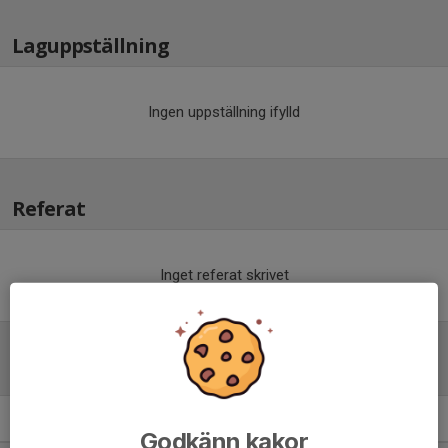
Laguppställning
Ingen uppställning ifylld
Referat
Inget referat skrivet
Tabell
Pojkar Div 5 Trollhättan
M
+/-
P
Godkänn kakor