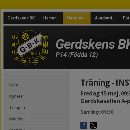
Gerdskens BK
Herrar
Ungdom
Akademi
Fot
Gerdskens B
P14 (Födda 12)
Träning - IN
Hem
Fredag 15 maj, 09:3
Nyheter
Gerdskavallen A-
Truppen
Samling: 09:30
Matcher