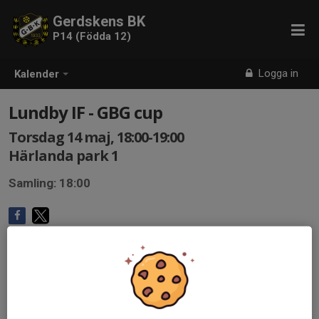
Gerdskens BK
P14 (Födda 12)
Logga in
Kalender
Lundby IF - GBG cup
Torsdag 14 maj, 18:00-19:00
Härlanda park 1
Samling: 18:00