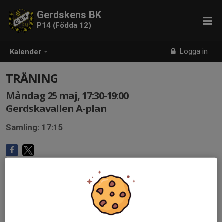
Gerdskens BK
P14 (Födda 12)
Logga in
Kalender
TRÄNING
Måndag 25 maj, 17:30-19:00
Gerdskavallen A-plan
Samling: 17:15