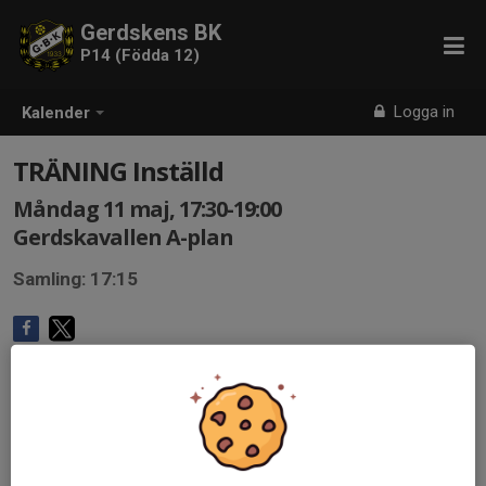
Gerdskens BK
P14 (Födda 12)
Logga in
Kalender
TRÄNING Inställd
Måndag 11 maj, 17:30-19:00
Gerdskavallen A-plan
Samling: 17:15