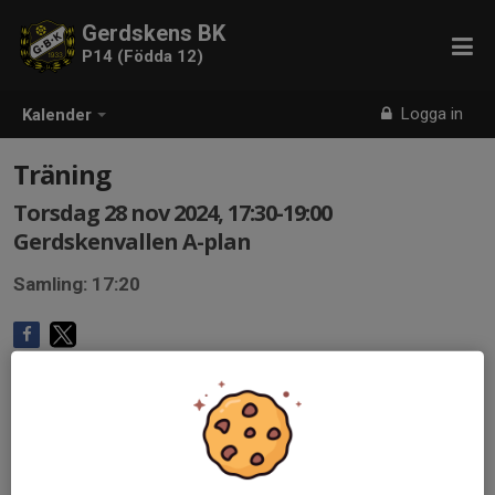
Gerdskens BK
P14 (Födda 12)
Logga in
Kalender
Träning
Torsdag 28 nov 2024, 17:30-19:00
Gerdskenvallen A-plan
Samling: 17:20