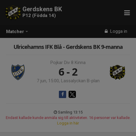
Gerdskens BK
P12 (Födda 14)
Logga in
Matcher
Ulricehamns IFK Blå - Gerdskens BK 9-manna
Pojkar Div 8 Kinna
6 - 2
7 jun, 15:00, Lassalyckan B-plan
Samling 13:15
Endast kallade kunde anmäla sig till aktiviteten. 16 personer var kallade.
Logga in här