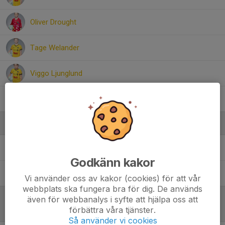
Oliver Drought
Tage Welander
Viggo Ljunglund
Vilgot Kronberg
Ledare
David Längström
Huvudansvarig tränare
Godkänn kakor
Johan Johansson
Huvudansvarig tränare
Vi använder oss av kakor (cookies) för att vår
webbplats ska fungera bra för dig. De används
även för webbanalys i syfte att hjälpa oss att
Referat
förbättra våra tjänster.
Så använder vi cookies