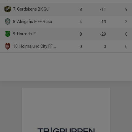
7. Gerdskens BK Gul
8
-11
9
8. Alingsås IF FF Rosa
4
-13
3
9. Horreds IF
8
-29
0
10. Holmalund City FF Röd
0
0
0