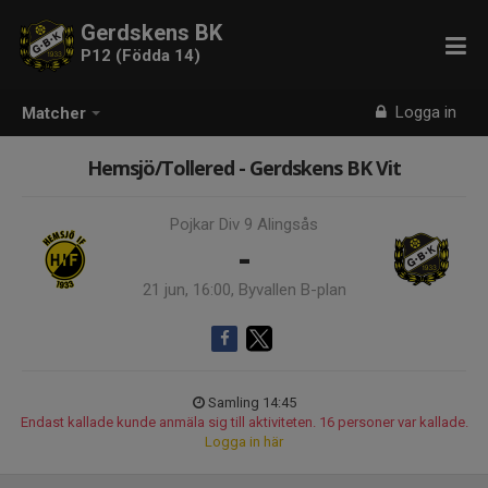
Gerdskens BK
P12 (Födda 14)
Logga in
Matcher
Hemsjö/Tollered - Gerdskens BK Vit
Pojkar Div 9 Alingsås
-
21 jun, 16:00, Byvallen B-plan
Samling 14:45
Endast kallade kunde anmäla sig till aktiviteten. 16 personer var kallade.
Logga in här