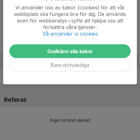
Vi använder oss av kakor (cookies) för att vår
webbplats ska fungera bra för dig. De används
Vilgot Kronberg
även för webbanalys i syfte att hjälpa oss att
förbättra våra tjänster.
Vincent Raneskog
Så använder vi cookies
William Brandt
Godkänn alla kakor
Ledare
Bara nödvändiga
Anders Raneskog
Ass- tränare
Referat
Inget referat skrivet