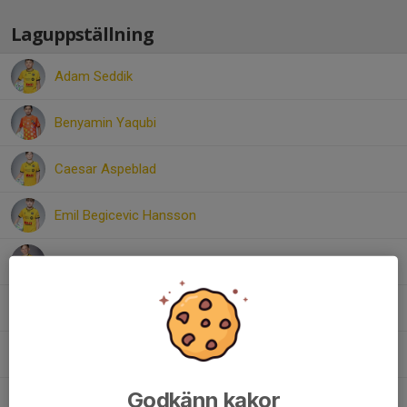
Laguppställning
Adam Seddik
Benyamin Yaqubi
Caesar Aspeblad
Emil Begicevic Hansson
Filip Brandt
Filip Jäwert
Loui Kemper
Godkänn kakor
Naod Teklemariam Mussie